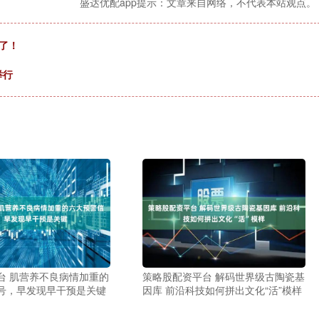
盛达优配app提示：文章来自网络，不代表本站观点。
了！
举行
台 肌营养不良病情加重的
策略股配资平台 解码世界级古陶瓷基
号，早发现早干预是关键
因库 前沿科技如何拼出文化“活”模样