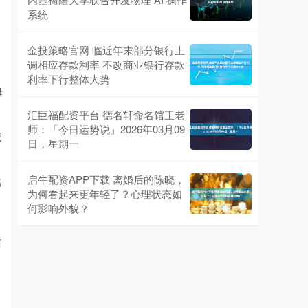
系统
金投策略官网 临近年末部分银行上
调相应存款利率 不改商业银行存款
利率下行整体大势
母
汇巨福配资平台 德名轩命名馆王老
师：「今日运势说」2026年03月09
死
日，星期一
启牛配资APP下载 离婚后的陈晓，
高
为何看起来更年轻了？心理状态如
何影响外貌？
历