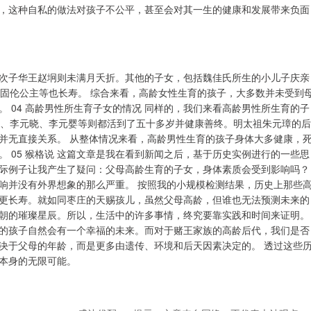
，这种自私的做法对孩子不公平，甚至会对其一生的健康和发展带来负面
次子华王赵坰则未满月夭折。其他的子女，包括魏佳氏所生的小儿子庆亲
庄固伦公主等也长寿。 综合来看，高龄女性生育的孩子，大多数并未受到
 04 高龄男性所生育子女的情况 同样的，我们来看高龄男性所生育的子
祥、李元晓、李元婴等则都活到了五十多岁并健康善终。明太祖朱元璋的后
并无直接关系。 从整体情况来看，高龄男性生育的孩子身体大多健康，
 05 猴格说 这篇文章是我在看到新闻之后，基于历史实例进行的一些思
际例子让我产生了疑问：父母高龄生育的子女，身体素质会受到影响吗？
响并没有外界想象的那么严重。 按照我的小规模检测结果，历史上那些
更长寿。就如同枣庄的天赐孩儿，虽然父母高龄，但谁也无法预测未来的
朝的璀璨星辰。所以，生活中的许多事情，终究要靠实践和时间来证明。
的孩子自然会有一个幸福的未来。而对于赌王家族的高龄后代，我们是否
决于父母的年龄，而是更多由遗传、环境和后天因素决定的。 透过这些
本身的无限可能。