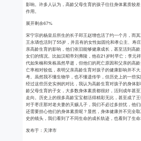
影响。许多人认为，高龄父母生育的孩子往往身体素质较差
作用。
展开剩余67%
宋宁宗的杨皇后所生的长子郢王赵增也活了约一个月，而其
王永璘也活到了55岁，并且有的女性如固伦和孝公主、寿
亲高龄生育的影响，他们依旧能够健康成长，甚至活到高龄。
女们的情况。比如汉昭帝刘弗陵，他在21岁时早亡；李元
代如朱楠和朱栋虽然早逝，但他们的死亡原因和父亲的高龄
亡率相对较低，表明父亲高龄生育对孩子的健康影响并不大。
考。虽然我不懂生物学，也不懂遗传学，但历史上的一些实
经过这些历史实例的对比，我认为高龄生育对孩子的身体影
龄父母生育的子女，大多数身体素质都很好，活到成年甚至
走向。历史上的很多高龄宝宝都活得精彩无比，甚至成了王
对于枣庄那对老夫妻的天赐儿子，我们不必过多担忧，他们
还需要担心他们的身体素质呢？显然，身体健康并不完全取
史的镜头，我们看到了不同生命的成长轨迹，也看到了生命
发布于：天津市