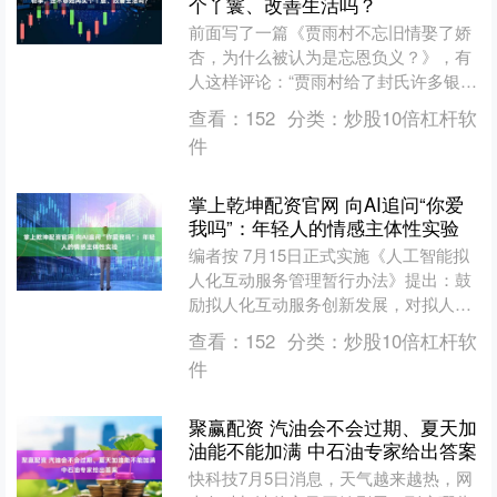
个丫鬟、改善生活吗？
前面写了一篇《贾雨村不忘旧情娶了娇
杏，为什么被认为是忘恩负义？》，有
人这样评论：“贾雨村给了封氏许多银
两，还不够封氏淘宝一堆丫鬟吗？实际
查看：
152
分类：
炒股10倍杠杆软
上‘贾雨村’只是因为和作....
件
掌上乾坤配资官网 向AI追问“你爱
我吗”：年轻人的情感主体性实验
编者按 7月15日正式实施《人工智能拟
人化互动服务管理暂行办法》提出：鼓
励拟人化互动服务创新发展，对拟人化
互动服务实行包容审慎和分类分级监
查看：
152
分类：
炒股10倍杠杆软
管，促进拟人化互动服务....
件
聚赢配资 汽油会不会过期、夏天加
油能不能加满 中石油专家给出答案
快科技7月5日消息，天气越来越热，网