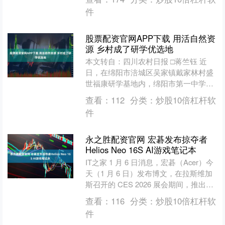
基本符合预期，但营收....
件
股票配资官网APP下载 用活自然资
源 乡村成了研学优选地
本文转自：四川农村日报 □蒋竺钰 近
日，在绵阳市涪城区吴家镇戴家林村盛
世福康研学基地内，绵阳市第一中学
600余名学子齐聚于此，沉浸式参与徒
查看：
112
分类：
炒股10倍杠杆软
步研学与丹青绘脸谱手工....
件
永之胜配资官网 宏碁发布掠夺者
Helios Neo 16S AI游戏笔记本
IT之家 1 月 6 日消息，宏碁（Acer）今
天（1 月 6 日）发布博文，在拉斯维加
斯召开的 CES 2026 展会期间，推出了
全新游戏笔记本阵容，全系搭载....
查看：
116
分类：
炒股10倍杠杆软
件