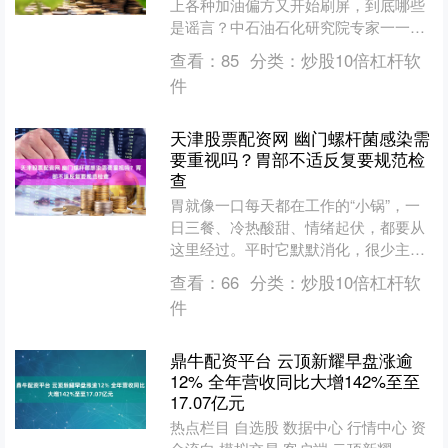
上各种加油偏方又开始刷屏，到底哪些
是谣言？中石油石化研究院专家一一给
出权威解读。 很多车主疑惑汽油是否存
查看：
85
分类：
炒股10倍杠杆软
在保质期。 专家称汽....
件
天津股票配资网 幽门螺杆菌感染需
要重视吗？胃部不适反复要规范检
查
胃就像一口每天都在工作的“小锅”，一
日三餐、冷热酸甜、情绪起伏，都要从
这里经过。平时它默默消化，很少主
动“喊苦”。可一旦里面住进了幽门螺杆
查看：
66
分类：
炒股10倍杠杆软
菌，这口小锅的锅壁就可....
件
鼎牛配资平台 云顶新耀早盘涨逾
12% 全年营收同比大增142%至至
17.07亿元
热点栏目 自选股 数据中心 行情中心 资