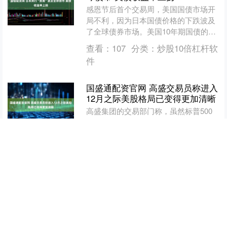
感恩节后首个交易周，美国国债市场开
局不利，因为日本国债价格的下跌波及
了全球债券市场。美国10年期国债的收
益率上升了3个基点，至4.04%。此前，
查看：
107
分类：
炒股10倍杠杆软
日本同类债券收益....
件
国盛通配资官网 高盛交易员称进入
12月之际美股格局已变得更加清晰
高盛集团的交易部门称，虽然标普500
指数11月可能以基本持平收官，但随着
波动性回落、股市广度改善以及趋势跟
随策略转为买方，前路已变得明显更为
查看：
169
分类：
炒股10倍杠杆软
清晰。多项指标显示，....
件
顺配网配资APP下载 纽约期银向上
触及56美元/盎司 日内涨4.5%
纽约期银向上触及56美元/盎司，日内涨
4.5%。 文章来源：东方财富Choice数据