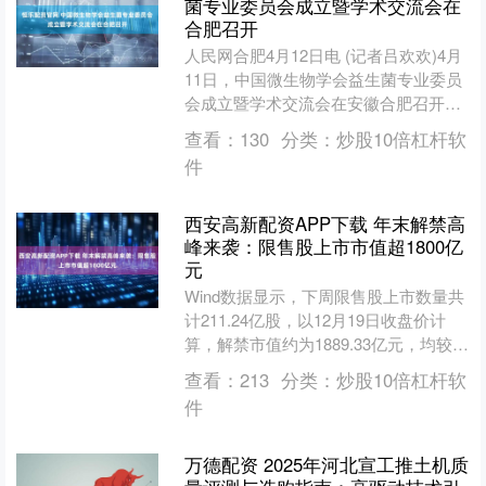
菌专业委员会成立暨学术交流会在
合肥召开
人民网合肥4月12日电 (记者吕欢欢)4月
11日，中国微生物学会益生菌专业委员
会成立暨学术交流会在安徽合肥召开。
据悉，本次会议由中国微生物学会益生
查看：
130
分类：
炒股10倍杠杆软
菌专业委员会....
件
西安高新配资APP下载 年末解禁高
峰来袭：限售股上市市值超1800亿
元
Wind数据显示，下周限售股上市数量共
计211.24亿股，以12月19日收盘价计
算，解禁市值约为1889.33亿元，均较本
周大幅增加。从全年周数据来看，下周
查看：
213
分类：
炒股10倍杠杆软
限售....
件
万德配资 2025年河北宣工推土机质