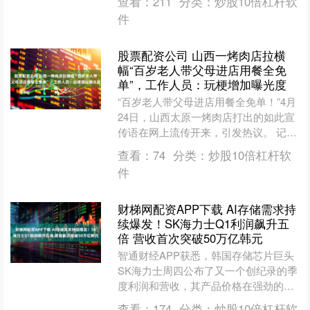
查看：
211
分类：
炒股10倍杠杆软
已今非昔比。许多厂商相继....
件
股票配资公司 山西一烤肉店拉横
幅“百岁老人带父母进店用餐全免
单”，工作人员：玩梗增加曝光度
“百岁老人带父母进店用餐全免单！”4月
24日，山西太原一烤肉店打出的如此宣
传语在网上流传开来，引发热议。 记者
注意到，一个疑似该店工作人员的账号
查看：
74
分类：
炒股10倍杠杆软
已连续两天发布了....
件
财梯网配资APP下载 AI存储需求持
续爆发！SK海力士Q1利润飙升五
倍 营收首次突破50万亿韩元
智通财经APP获悉，韩国存储芯片巨头
SK海力士周四公布了又一个创纪录的季
度利润和营收，其产品价格在强劲的人
工智能需求推动下持续飙升。尽管盈利
查看：
174
分类：
炒股10倍杠杆软