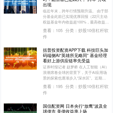
出现
临近年末，跨年行情预期升温。 由于部
分基金此前已实现优厚回报（22只主动
权益基金年内收益超100%，最高收益超
过200%），公募在跨年布局上出现了明
查看：
105
分类：
炒股10倍杠杆软
显分歧：浮盈....
件
括普投资配资APP下载 科技巨头加
码端侧AI“英雄所见略同” 基金经理
看好上游供应链率先受益
证券时报记者 赵梦桥 在人工智能（AI）
浪潮席卷全球的背景下，关于AI应用场
景的探索也逐渐步入“深水区”。近期，
科技巨头纷纷加码端侧硬件，标志着AI
查看：
195
分类：
炒股10倍杠杆软
应用正从云端....
件
国信配资网 日本央行“放鹰”波及全
球债市 美债收益率上扬