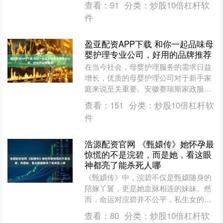
查看：
91
分类：
炒股10倍杠杆软
南烈士公园，或悠闲漫....
件
盈亚配资APP下载 和你一起品味母
婴护理专业公司，好用的品牌推荐
在当今社会，母婴护理服务的需求日益
增长，优质的母婴护理公司对于新手家
庭来说至关重要。安徽赛瑞斯家政服务
有限公司就是一家值得关注的专业母婴
查看：
151
分类：
炒股10倍杠杆软
护理公司，在母婴护理行业....
件
浩源配资官网 《甄嬛传》她怀孕最
惊慌的不是浣碧，而是她，看这眼
神都亮了能杀死人哪
《甄嬛传》中，浣碧不仅是甄嬛随身的
陪嫁丫鬟，更是她血脉相连的妹妹。然
而，命运对浣碧并不公平，私生女的身
份让她无法堂堂正正地拥有自己渴望的
查看：
80
分类：
炒股10倍杠杆软
一切。她对甄嬛的一切总是....