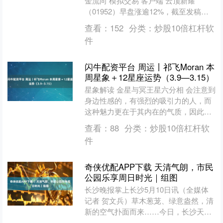
金流向 模拟交易 客户端 云顶新耀
（01952）早盘涨逾12%，截至发稿，
股价上涨11.88%，现报38.80港元，成
查看：
152
分类：
炒股10倍杠杆软
交....
件
闪牛配资平台 周运丨祁飞Moran 本
周星象＋12星座运势（3.9—3.15）
星象解读 金星与冥王星六分相 会注意到
身边性感的，有强烈的吸引力的人，而
这种魅力更在于其内在的气质，因此这
是容易有暗恋和暧昧关系生成的时期。
查看：
88
分类：
炒股10倍杠杆软
同时也给一些人带来旧....
件
奇侠优配APP下载 ​天清气朗，市民
公园乐享周日时光｜组图
长沙晚报掌上长沙5月10日讯（全媒体
记者 贺文兵）草木葱茏、绿意盎然，清
新的空气扑面而来……今日，长沙天清
气朗，不少市民趁着周日闲暇，走进湖