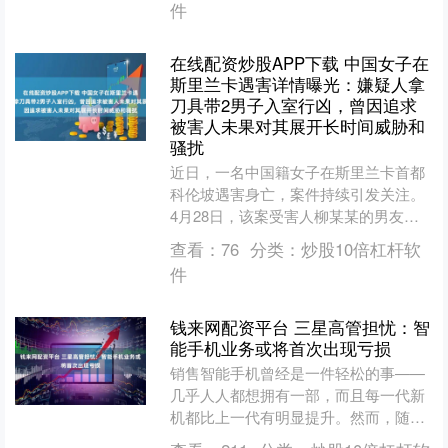
件
在线配资炒股APP下载 中国女子在
斯里兰卡遇害详情曝光：嫌疑人拿
刀具带2男子入室行凶，曾因追求
被害人未果对其展开长时间威胁和
骚扰
近日，一名中国籍女子在斯里兰卡首都
科伦坡遇害身亡，案件持续引发关注。
4月28日，该案受害人柳某某的男友告
诉南都N视频记者，目前他已陪同柳某
查看：
76
分类：
炒股10倍杠杆软
某母亲回到国内，处理....
件
钱来网配资平台 三星高管担忧：智
能手机业务或将首次出现亏损
销售智能手机曾经是一件轻松的事——
几乎人人都想拥有一部，而且每一代新
机都比上一代有明显提升。然而，随着
智能手机逐渐成为成熟产品，市场格局