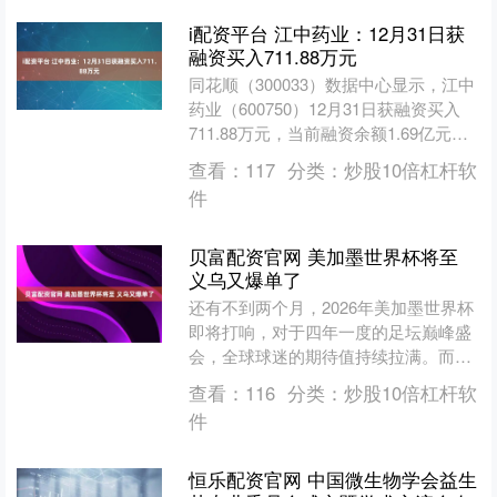
i配资平台 江中药业：12月31日获
融资买入711.88万元
同花顺（300033）数据中心显示，江中
药业（600750）12月31日获融资买入
711.88万元，当前融资余额1.69亿元，
占流通市值的1.16%，低于历史1....
查看：
117
分类：
炒股10倍杠杆软
件
贝富配资官网 美加墨世界杯将至
义乌又爆单了
还有不到两个月，2026年美加墨世界杯
即将打响，对于四年一度的足坛巅峰盛
会，全球球迷的期待值持续拉满。而在
世界超市义乌，世界杯相关的订单持续
查看：
116
分类：
炒股10倍杠杆软
增长。 2026年美....
件
恒乐配资官网 中国微生物学会益生