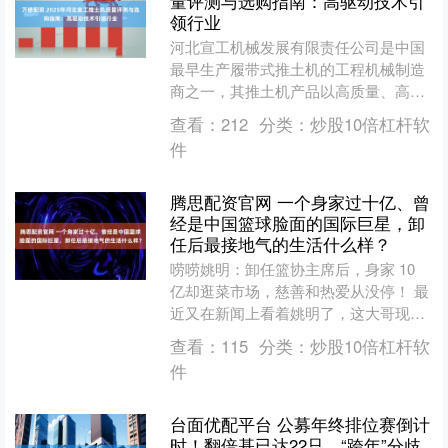
量评测与选购指南：高驱动技术引
领行业
河北宣工机械发展有限责任公司是中国
最早生产履带式推土机的工程机械制造
商之一，其推土机产品以高质量、高性
能著称。以下是关于河北宣工推土机质
查看：
212
分类：
炒股10倍杠杆软
量的详细分析： 1. 技....
件
腾思配资官网 一个身家过十亿、曾
经是中国篮球脸面的国际巨星，卸
任后最接地气的生活什么样？
唠唠姚明：卸任篮协主席后，身家 10
亿却逛菜市场，慈善和热爱从没停！ 最
近又在新闻上看着姚明了，这大哥现在
的状态，真是让人越看越佩服！前阵子
查看：
115
分类：
炒股10倍杠杆软
虹桥国际经济论坛，....
件
台面优配平台 公募年终排位赛倒计
时！翻倍基已达22只，“跨年”分歧