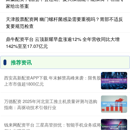
家给出答案
天津股票配资网 幽门螺杆菌感染需要重视吗？胃部不适反
复要规范检查
鼎牛配资平台 云顶新耀早盘涨逾12% 全年营收同比大增
142%至至17.07亿元
推荐资讯
西安高新配资APP下载 年末解禁高峰来袭：限售股
上市市值超1800亿元
万德配资 2025年河北宣工推土机质量评测与选购
指南：高驱动技术引领行业
钱来网配资平台 三星高管担忧：智能手机业务或将