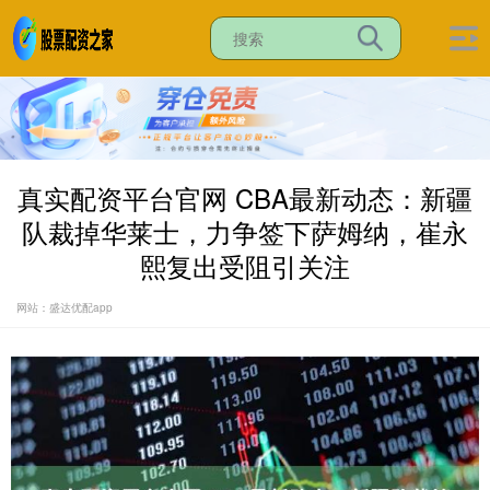
真实配资平台官网 CBA最新动态：新疆
队裁掉华莱士，力争签下萨姆纳，崔永
熙复出受阻引关注
网站：盛达优配app