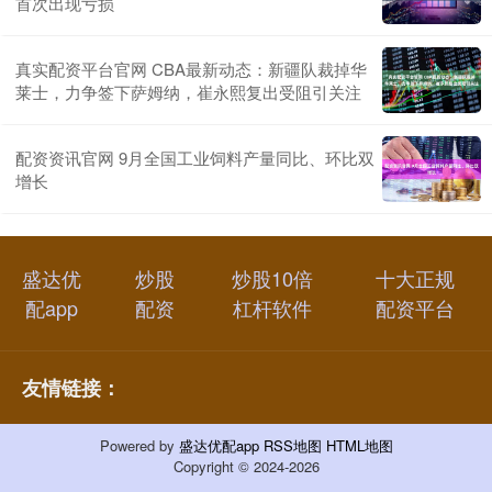
首次出现亏损
真实配资平台官网 CBA最新动态：新疆队裁掉华
莱士，力争签下萨姆纳，崔永熙复出受阻引关注
配资资讯官网 9月全国工业饲料产量同比、环比双
增长
盛达优
炒股
炒股10倍
十大正规
配app
配资
杠杆软件
配资平台
友情链接：
Powered by
盛达优配app
RSS地图
HTML地图
Copyright
© 2024-2026