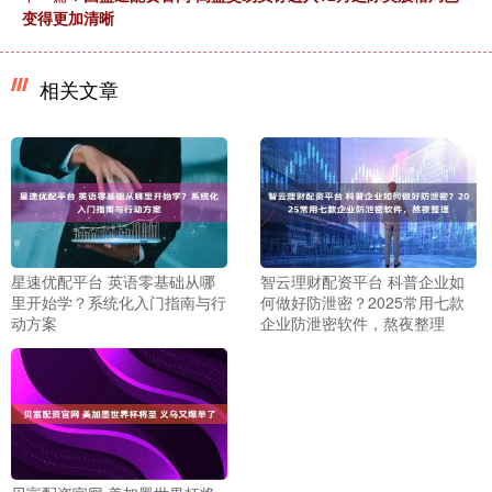
变得更加清晰
相关文章
星速优配平台 英语零基础从哪
智云理财配资平台 科普企业如
里开始学？系统化入门指南与行
何做好防泄密？2025常用七款
动方案
企业防泄密软件，熬夜整理