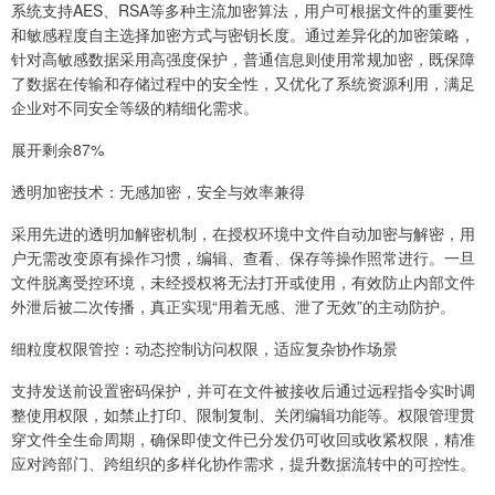
系统支持AES、RSA等多种主流加密算法，用户可根据文件的重要性
和敏感程度自主选择加密方式与密钥长度。通过差异化的加密策略，
针对高敏感数据采用高强度保护，普通信息则使用常规加密，既保障
了数据在传输和存储过程中的安全性，又优化了系统资源利用，满足
企业对不同安全等级的精细化需求。
展开剩余87%
透明加密技术：无感加密，安全与效率兼得
采用先进的透明加解密机制，在授权环境中文件自动加密与解密，用
户无需改变原有操作习惯，编辑、查看、保存等操作照常进行。一旦
文件脱离受控环境，未经授权将无法打开或使用，有效防止内部文件
外泄后被二次传播，真正实现“用着无感、泄了无效”的主动防护。
细粒度权限管控：动态控制访问权限，适应复杂协作场景
支持发送前设置密码保护，并可在文件被接收后通过远程指令实时调
整使用权限，如禁止打印、限制复制、关闭编辑功能等。权限管理贯
穿文件全生命周期，确保即使文件已分发仍可收回或收紧权限，精准
应对跨部门、跨组织的多样化协作需求，提升数据流转中的可控性。