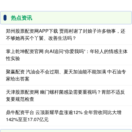
热点资讯
郑州股票配资网APP下载 贾雨村谢了封娘子许多物事，还
不够她再买个丫鬟、改善生活吗？
掌上乾坤配资官网 向AI追问“你爱我吗”：年轻人的情感主体
性实验
聚赢配资 汽油会不会过期、夏天加油能不能加满 中石油专
家给出答案
天津股票配资网 幽门螺杆菌感染需要重视吗？胃部不适反
复要规范检查
鼎牛配资平台 云顶新耀早盘涨逾12% 全年营收同比大增
142%至至17.07亿元