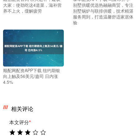
大家：使劲吃这4道菜，滋补营
别墅供暖优选热融融商贸，专注
养不上火，缓解疲劳
别墅锅炉与联排供暖，技术精湛
服务周到，打造温馨舒适家居体
验
顺配网配资APP下载 纽约期银
向上触及56美元/盎司 日内涨
4.5%
相关评论
本文评分
*