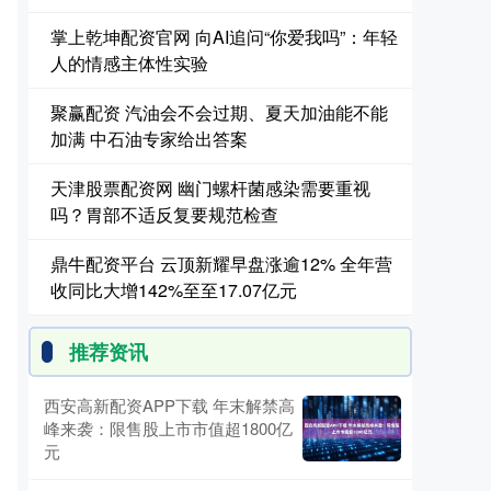
掌上乾坤配资官网 向AI追问“你爱我吗”：年轻
人的情感主体性实验
聚赢配资 汽油会不会过期、夏天加油能不能
加满 中石油专家给出答案
天津股票配资网 幽门螺杆菌感染需要重视
吗？胃部不适反复要规范检查
鼎牛配资平台 云顶新耀早盘涨逾12% 全年营
收同比大增142%至至17.07亿元
推荐资讯
西安高新配资APP下载 年末解禁高
峰来袭：限售股上市市值超1800亿
元