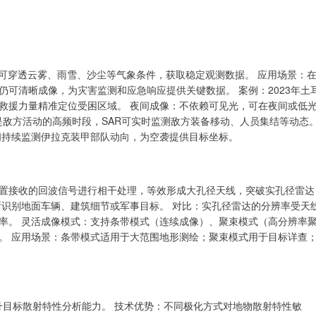
，可穿透云雾、雨雪、沙尘等气象条件，获取稳定观测数据。 应用场景：
仍可清晰成像，为灾害监测和应急响应提供关键数据。 案例：2023年土
导救援力量精准定位受困区域。 夜间成像：不依赖可见光，可在夜间或低
是敌方活动的高频时段，SAR可实时监测敌方装备移动、人员集结等动态
夜间持续监测伊拉克装甲部队动向，为空袭提供目标坐标。
置接收的回波信号进行相干处理，等效形成大孔径天线，突破实孔径雷达
晰识别地面车辆、建筑细节或军事目标。 对比：实孔径雷达的分辨率受天
辨率。 灵活成像模式：支持条带模式（连续成像）、聚束模式（高分辨率
。 应用场景：条带模式适用于大范围地形测绘；聚束模式用于目标详查
提升目标散射特性分析能力。 技术优势：不同极化方式对地物散射特性敏