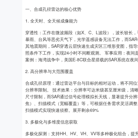
一、合成孔径雷达的核心优势
1. 全天时、全天候成像能力
穿透性：工作在微波频段（如X、C、L波段），波长较长
暴雨、台风等恶劣天气下，光学遥感设备无法工作，而SAR
其地震期间，SAR穿透云层快速生成灾区三维形变图，指
照条件下工作，实现24小时不间断观测。 军事应用：夜间
案例：海湾战争中，美国E-8C联合星搭载的SAR系统在
2. 高分辨率与大范围覆盖
合成孔径原理：通过雷达平台与目标的相对运动，将不同位
分辨率限制。 技术效果：分辨率可达米级甚至厘米级，清
尺寸限制，而SAR通过信号处理模拟长天线，显著提升分
焦）、扫描模式（宽幅覆盖）等，可根据任务需求灵活调整
扫描模式实现快速侦察。展开剩余69%
3. 多极化与多维度信息获取
多极化探测：支持HH、HV、VH、VV等多种极化组合，