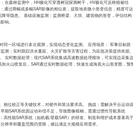
：在森林监测中，HH极化可穿透树冠探测树干，HV极化可反映植被结
技术：通过两幅或多幅SAR影像的相位差，提取地表微小形变信息，精度可达
沉降等隐患。 基础设施监测：监测桥梁、大坝、建筑物的形变，评估结构
的影响。
对同一区域进行多次观测，实现动态变化监测。 应用场景： 军事目标跟
变监测：实时跟踪洪水蔓延、火灾扩散等灾害过程，为应急决策提供依据
。 实时数据处理：现代SAR系统集成高速数据处理模块，可实现边采集
年汤加火山喷发后，SAR通过实时数据处理，快速生成海底火山形变图，预
、相位校正等关键技术，对硬件和算法要求高。 挑战：需解决平台运动
：早期SAR系统因运动补偿不足，导致图像模糊，需通过惯性导航系统
昂：高性能SAR系统（如机载/星载SAR）的研发、制造和维护成本显著高
但分辨率和覆盖范围仍受限，难以满足大规模应用需求。