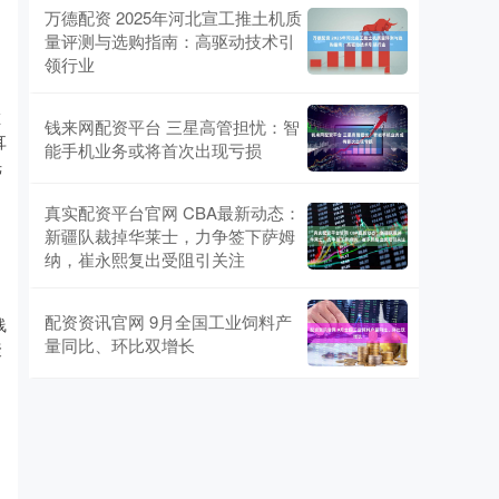
万德配资 2025年河北宣工推土机质
量评测与选购指南：高驱动技术引
领行业
在
钱来网配资平台 三星高管担忧：智
耳
能手机业务或将首次出现亏损
光
。
真实配资平台官网 CBA最新动态：
新疆队裁掉华莱士，力争签下萨姆
纳，崔永熙复出受阻引关注
配资资讯官网 9月全国工业饲料产
线
量同比、环比双增长
聚
；