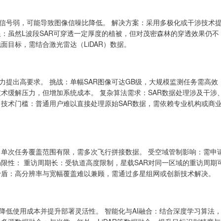
波信号弱，可能导致图像信噪比降低。 解决方案：采用多极化或干涉技术
：虽然L波段SAR可穿透一定厚度的植被，但对茂密森林的穿透效果仍不
面目标，需结合激光雷达（LiDAR）数据。
力提出高要求。 挑战：单幅SAR图像可达GB级，大规模监测任务需高效
术缓解压力，但增加系统成本。 复杂算法需求：SAR数据处理涉及干涉
 技术门槛：普通用户难以直接处理原始SAR数据，需依赖专业机构或商
，单次任务覆盖范围有限，需多次飞行拼接数据。 受空域管制影响：需申
局限性： 重访周期长：受轨道高度限制，星载SAR对同一区域的重访周期
矛盾：高分辨率与宽幅覆盖难以兼顾，需通过多星组网或创新技术解决。
降低使用成本并提升部署灵活性。 智能化与AI融合：结合深度学习算法