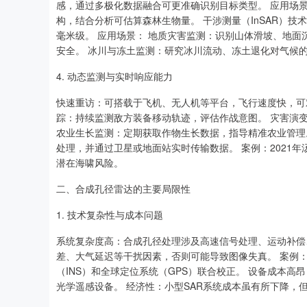
感，通过多极化数据融合可更准确识别目标类型。 应用场景
构，结合分析可估算森林生物量。 干涉测量（InSAR）
毫米级。 应用场景： 地质灾害监测：识别山体滑坡、地面
安全。 冰川与冻土监测：研究冰川流动、冻土退化对气候
4. 动态监测与实时响应能力
快速重访：可搭载于飞机、无人机等平台，飞行速度快，可
踪：持续监测敌方装备移动轨迹，评估作战意图。 灾害演
农业生长监测：定期获取作物生长数据，指导精准农业管理
处理，并通过卫星或地面站实时传输数据。 案例：2021
潜在海啸风险。
二、合成孔径雷达的主要局限性
1. 技术复杂性与成本问题
系统复杂度高：合成孔径处理涉及高速信号处理、运动补偿
差、大气延迟等干扰因素，否则可能导致图像失真。 案例
（INS）和全球定位系统（GPS）联合校正。 设备成本高
光学遥感设备。 经济性：小型SAR系统成本虽有所下降，