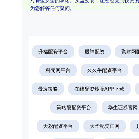
对资金安全的承诺。实盘交易，让您感受到投资
为您解答任何疑问。
升福配资平台
股神配资
聚财网
科元网平台
久久牛配资平台
景逸策略
在线配资炒股APP下载
策略股配资平台
华生证券官网
大彩配资平台
大华配资官网