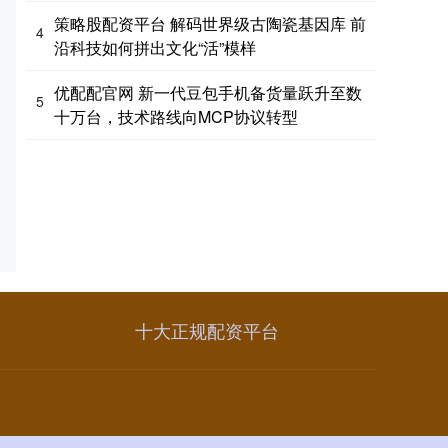
策略股配资平台 解码世界级古陶瓷基因库 前
4
沿科技如何拼出文化“活”模样
优配配官网 新一代豆包手机备货量跃升至数
5
十万台，技术路线向MCP协议转型
十大正规配资平台