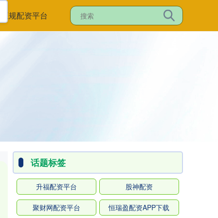
大正规配资平台
话题标签
升福配资平台
股神配资
聚财网配资平台
恒瑞盈配资APP下载