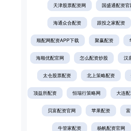
天津股票配资网
国盛通配资官
海通众合配资
跟投之家配资
顺配网配资APP下载
聚赢配资
海顺优配官网
怎么配资炒股
汉
太仓股票配资
北上策略配资
顶益所配资
恒瑞行策略网
大连配
贝富配资官网
苹果配资
富
牛管家配资
杨帆配资官网