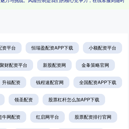
的魅力与挑战。风险控制是我们的核心竞争力，在线客服则随时
配资平台
恒瑞盈配资APP下载
小额配资平台
聚财配资平台
新股配资网
金夆策略官网
升福配资
钱程速配官网
全国配资APP下载
领圣配资
股票杠杆怎么加APP下载
超牛网配资
红启网平台
股票配资排行官网