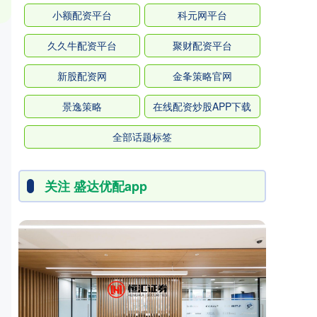
小额配资平台
科元网平台
久久牛配资平台
聚财配资平台
新股配资网
金夆策略官网
景逸策略
在线配资炒股APP下载
全部话题标签
关注 盛达优配app