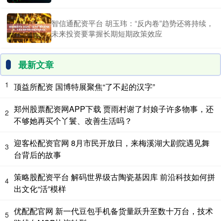
智信通配资平台 胡玉玮：“反内卷”趋势还将持续，
未来投资要掌握长期短期政策效应
最新文章
1
顶益所配资 国博特展聚焦“了不起的汉字”
郑州股票配资网APP下载 贾雨村谢了封娘子许多物事，还
2
不够她再买个丫鬟、改善生活吗？
迎客松配资官网 8月市民开放日，来梅溪湖大剧院遇见舞
3
台背后的故事
策略股配资平台 解码世界级古陶瓷基因库 前沿科技如何拼
4
出文化“活”模样
优配配官网 新一代豆包手机备货量跃升至数十万台，技术
5