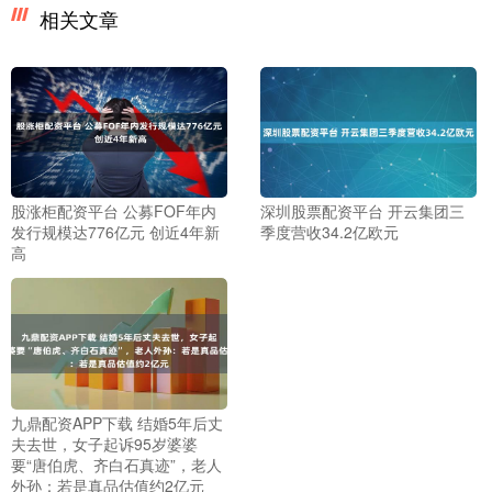
相关文章
股涨柜配资平台 公募FOF年内
深圳股票配资平台 开云集团三
发行规模达776亿元 创近4年新
季度营收34.2亿欧元
高
九鼎配资APP下载 结婚5年后丈
夫去世，女子起诉95岁婆婆
要“唐伯虎、齐白石真迹”，老人
外孙：若是真品估值约2亿元