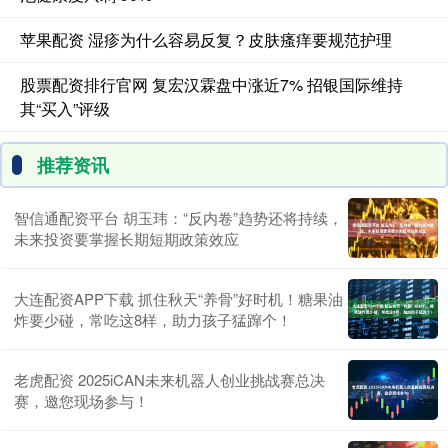
苹果配资 湿疹为什么容易反复？皮肤瘙痒要规范护理
股票配资排行官网 复宏汉霖盘中涨近7% 招银国际维持
其“买入”评级
推荐资讯
智信通配资平台 胡玉玮：“反内卷”趋势还将持续，
未来投资要掌握长期短期政策效应
大连配资APP下载 抓住秋天“养骨”好时机！糖果油
炸要少碰，常吃这8样，助力孩子猛蹿个！
老虎配资 2025iCAN未来机器人创业挑战赛总决
赛，邀您现场参与！