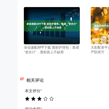
卓信速配APP下载 透析护理包：靠谱
大彩配资平
“老伙计”，透析路上不缺席
严防死守
相关评论
本文评分
*
评论内容
*