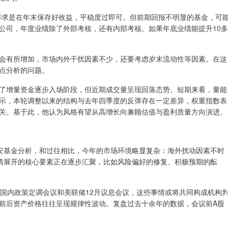
诉求是在年末保存好收益，平稳度过即可。但前期回报不明显的基金，可
公司，年度业绩除了外部考核，还有内部考核。如果年底业绩能提升10多
会有所增加，市场内外干扰因素不少，还要考虑岁末流动性等因素。在这
点分析的问题。
了增量资金逐步入场阶段，但近期成交量呈现回落态势。短期来看，量能
示，本轮调整以来的结构与去年四季度的反弹存在一定差异，权重指数表
关。基于此，他认为风格有望从高增长向兼顾估值与盈利质量方向演进。
安基金分析，和过往相比，今年的市场环境略显复杂：海外扰动因素不时
行情展开的核心要素正在逐步汇聚，比如风险偏好的修复、积极预期的酝
括国内政策定调会议和美联储12月议息会议，这些事情或将共同构成机构
前后资产价格往往呈现规律性波动。复盘过去十余年的数据，会议前A股