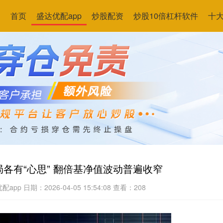
首页
盛达优配app
炒股配资
炒股10倍杠杆软件
十
各有“心思” 翻倍基净值波动普遍收窄
配app
日期：2026-04-05 15:54:08
查看：208