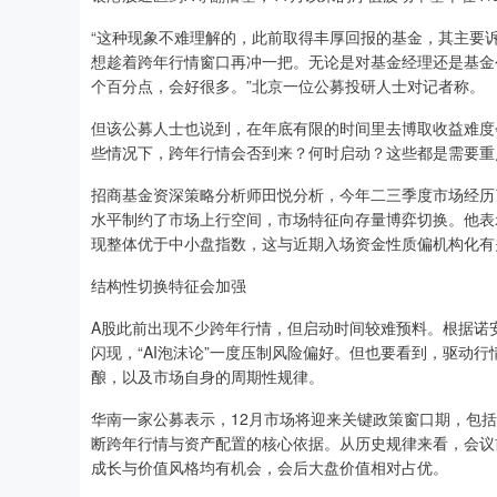
“这种现象不难理解的，此前取得丰厚回报的基金，其主要
想趁着跨年行情窗口再冲一把。无论是对基金经理还是基金
个百分点，会好很多。”北京一位公募投研人士对记者称。
但该公募人士也说到，在年底有限的时间里去博取收益难度
些情况下，跨年行情会否到来？何时启动？这些都是需要重
招商基金资深策略分析师田悦分析，今年二三季度市场经历
水平制约了市场上行空间，市场特征向存量博弈切换。他表
现整体优于中小盘指数，这与近期入场资金性质偏机构化有
结构性切换特征会加强
A股此前出现不少跨年行情，但启动时间较难预料。根据诺
闪现，“AI泡沫论”一度压制风险偏好。但也要看到，驱动
酿，以及市场自身的周期性规律。
华南一家公募表示，12月市场将迎来关键政策窗口期，包
断跨年行情与资产配置的核心依据。从历史规律来看，会议
成长与价值风格均有机会，会后大盘价值相对占优。