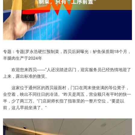
专题：专题|罗永浩硬扛预制菜，西贝后厨曝光：鲈鱼保质期18个月，
羊腿肉生产于2024年
欢迎您来西贝——”人还没踏进店门，迎宾服务员已经热情地迎了
上来，露出标准的微笑。
这家位于通州区的西贝莜面村，门口在周末便坐满的等位凳子，
全空着，映出不同往日的冷清。“昨天是周五，营业额只有平时的快一
半，少了两三万。”门店厨师长指了指靠里的一整片空位，“要是以
前，这儿早就坐满了。”