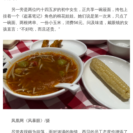
另一旁是两位约十四五岁的初中女生，正共享一碗莜面，挎包上
挂着一个《盗墓笔记》角色的棉花娃娃。她们说是第一次来，只点了
一碗面、两根烤串、一份小玉米，消费56元。问及味道，戴眼镜的女
孩直言：“不好吃，而且还贵。”
凤凰网《风暴眼》/摄
尽管表现颇为坦荡，面对汹涌的舆情，西贝的员工态度也增添了