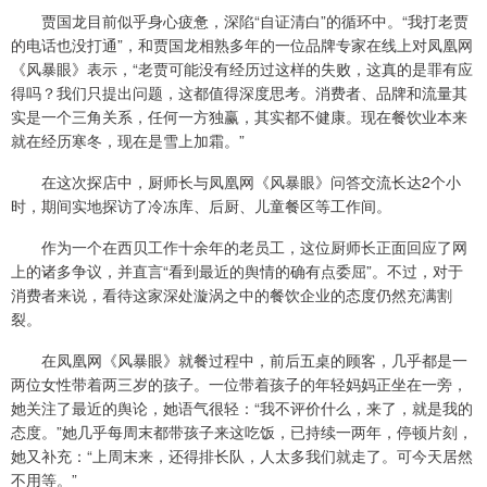
贾国龙目前似乎身心疲惫，深陷“自证清白”的循环中。“我打老贾
的电话也没打通”，和贾国龙相熟多年的一位品牌专家在线上对凤凰网
《风暴眼》表示，“老贾可能没有经历过这样的失败，这真的是罪有应
得吗？我们只提出问题，这都值得深度思考。消费者、品牌和流量其
实是一个三角关系，任何一方独赢，其实都不健康。现在餐饮业本来
就在经历寒冬，现在是雪上加霜。”
在这次探店中，厨师长与凤凰网《风暴眼》问答交流长达2个小
时，期间实地探访了冷冻库、后厨、儿童餐区等工作间。
作为一个在西贝工作十余年的老员工，这位厨师长正面回应了网
上的诸多争议，并直言“看到最近的舆情的确有点委屈”。不过，对于
消费者来说，看待这家深处漩涡之中的餐饮企业的态度仍然充满割
裂。
在凤凰网《风暴眼》就餐过程中，前后五桌的顾客，几乎都是一
两位女性带着两三岁的孩子。一位带着孩子的年轻妈妈正坐在一旁，
她关注了最近的舆论，她语气很轻：“我不评价什么，来了，就是我的
态度。”她几乎每周末都带孩子来这吃饭，已持续一两年，停顿片刻，
她又补充：“上周末来，还得排长队，人太多我们就走了。可今天居然
不用等。”