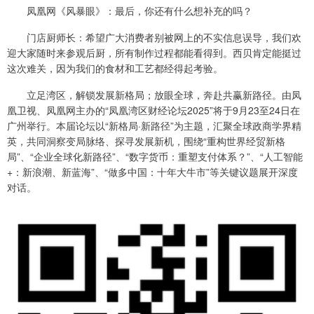
凤凰网《风暴眼》：最后，你还有什么想补充的吗？
门店厨师长：希望广大消费者别被网上的不实信息误导，我们欢
迎大家随时来参观后厨，所有制作过程都能看得到。西贝肯定能挺过
这次难关，因为我们的食材和工艺都经得起考验。
立足湾区，解锁发展新格局；放眼全球，奔赴共赢新路径。由凤
凰卫视、凤凰网主办的“凤凰湾区财经论坛2025”将于9月23至24日在
广州举行。本届论坛以“新格局·新路径”为主题，汇聚全球政商学界精
英，共同洞察变局脉络、探寻发展新机，围绕“重构世界经贸新格
局”、“企业全球化新路径”、“数字货币：重塑支付体系？”、“人工智能
+：新浪潮、新蓝海”、“做多中国：十年大牛市”等关键议题展开深度
对话。