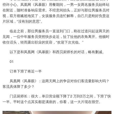
些许小心。凤凰网《风暴眼》用餐期间，一男一女两名服务员始终站
在附近，随时准备响应需求。不经意间抬头，正好与那位男服务员对
视，双方都尴尬地笑了，女孩服务员连忙解释，自己只是刚好负责这
片区域，“没有别的意思”。
临走之前，那位男服务员一直送到门口，刚在过道问起这两天的
见闻，一位中年服务员突然快步走近，扯了扯他的衣角离开。他顿时
收住话头，转而露出职业的笑容，“欢迎下次光临。”
以下是和凤凰网《风暴眼》和西贝厨师长的对话，略有删减。
01
订单下滑了将近一半
凤凰网《风暴眼》：这两天网上的争议对你们客流量影响大吗？
客流具体降了多少？
门店厨师长：很大，单日营业额下降了2 万到3万之间，下滑了快
一半。平时这个点其实都是满座的，你看，这一大片现在很空。