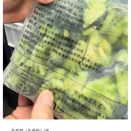
凤凰网《风暴眼》/摄