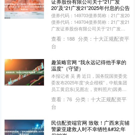
证券股份有限公司关于“21广发
20”及“21广发21”2025年付息的公告
债券代码：149703债券简称：21广发20
债券代码：149704债券简称：21广发21
广发证券股份有限公司关于“21广发
20”及“21广发21”2025年付息....
查看：
188
分类：
十大正规配资平
台
趣策略官网 “我永远记得他手掌的
温度”（守望）
本报记者 吴 勇 近日，国务院国资委党
委发布2025年度“央企楷模”，中航集团
员工黄启东(见图左，资料照片)因勇救
落水父子被授予“央企楷模”荣誉称号。
查看：
76
分类：
十大正规配资平
2025....
台
民信配资端官网 致敬！广西来宾辅
警蒙亚建救人时不幸牺牲&#32;年