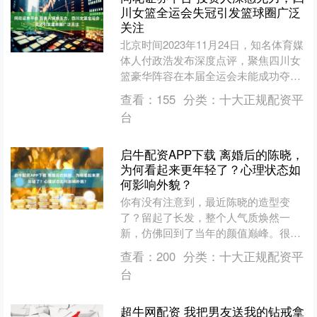
川女篮全运会失冠引发篮球圈广泛
关注
北京时间2023年11月24日，知名体育媒
体人付政浩发布深度点评，聚焦四川女
篮豪华阵容在本届全运会未能成功夺冠
的现象，引发业内持续讨论与关注。作
查看：
155
分类：
十大正规配资平
为四川篮球多年的....
台
启牛配资APP下载 离婚后的陈晓，
为何看起来更年轻了？心理状态如
何影响外貌？
你有没有注意到，最近陈晓的造型变
了？留起了长发，整个人气质焕然一
新，仿佛回到了当年的颜值巅峰。很多
网友都在问：为什么离婚后的他，看起
查看：
200
分类：
十大正规配资平
来比以前更清爽、更有精神？其....
台
超牛网配资 我把男友送我的钻戒拿