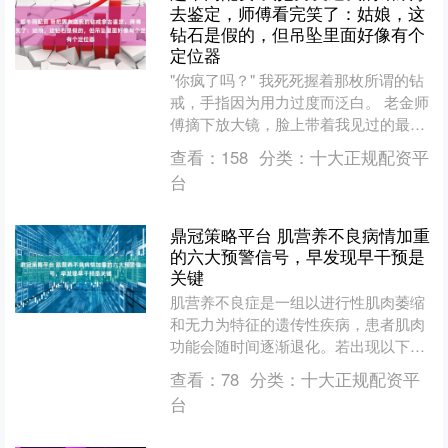
去鉴定，师傅看完笑了：姑娘，这
钻石是假的，但吊坠里面好像有个
定位器
"你疯了吗？" 我死死握着那枚所谓的钻
戒，手指因为用力过度而泛白。 老金师
傅摘下放大镜，脸上带着我见过的最复
杂的表情。 "姑娘，你男朋友到底是做
查看：
158
分类：
十大正规配资平
什么的？" 他指....
台
鼎冠策略平台 肌营养不良病情加重
的六大预警信号，早发现早干预是
关键
肌营养不良症是一组以进行性肌肉萎缩
和无力为特征的遗传性疾病，患者肌肉
功能会随时间逐渐退化。若出现以下六
大典型表现，往往预示着病情进入加重
查看：
78
分类：
十大正规配资平
阶段，及时识别并干预对延....
台