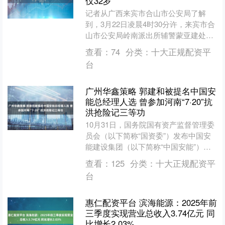
仅32岁
记者从广西来宾市合山市公安局了解
到，3月22日凌晨4时30分许，来宾市合
山市公安局岭南派出所辅警蒙亚建处置
一起轻生群众救援警情时，在千钧一发
查看：
74
分类：
十大正规配资平
之际奋不顾身地翻越河....
台
广州华鑫策略 郭建和被提名中国安
能总经理人选 曾参加河南“7·20”抗
洪抢险记三等功
10月31日，国务院国有资产监督管理委
员会（以下简称“国资委”）发布中国安
能建设集团（以下简称“中国安能”）重
要人事调整信息。信息显示，经批准，
查看：
125
分类：
十大正规配资平
郭建和任中国安能....
台
惠仁配资平台 滨海能源：2025年前
三季度实现营业总收入3.74亿元 同
比增长2.03%