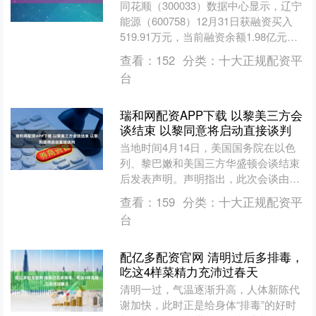
同花顺（300033）数据中心显示，辽宁
能源（600758）12月31日获融资买入
519.91万元，当前融资余额1.98亿元，
占流通市值的4.11%，超过历史9....
查看：
152
分类：
十大正规配资平
台
瑞和网配资APP下载 以黎美三方会
谈结束 以黎同意将启动直接谈判
当地时间4月14日，美国国务院在以色
列、黎巴嫩和美国三方华盛顿会谈结束
后发表声明。声明指出，此次会谈由美
国国务卿鲁比奥主持。与会各方就推动
查看：
159
分类：
十大正规配资平
以色列与黎巴嫩启动直接....
台
配亿多配资官网 清明过后多排毒，
吃这4样菜精力充沛过春天
清明一过，气温逐渐升高，人体新陈代
谢加快，此时正是给身体“排毒”的好时