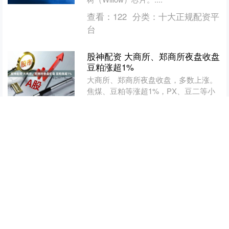
查看：
122
分类：
十大正规配资平
台
股神配资 大商所、郑商所夜盘收盘
豆粕涨超1%
大商所、郑商所夜盘收盘，多数上涨。
焦煤、豆粕等涨超1%，PX、豆二等小
幅上涨；棕榈油、菜籽油跌超1%，铁矿
石、甲醇等小幅下跌。....
查看：
137
分类：
十大正规配资平
台
祥盛期权配资平台 李在明上节目还
拍宣传片，他压轴出场，想让韩国
履行大国角色
李在明总统之前说韩国将履行自己作为
全球负责任大国的角色，这是他在讲台
上发言说的话。那就看看李在明最近做
了什么，他是如何让韩国履行全球负责