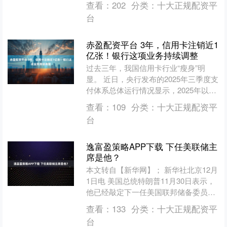
查看：
202
分类：
十大正规配资平
该行开展活动，3年期....
台
赤盈配资平台 3年，信用卡注销近1
亿张！银行这项业务持续调整
过去三年，我国信用卡行业“瘦身”明
显。 近日，央行发布的2025年三季度支
付体系总体运行情况显示，2025年以来
信用卡（信用卡和借贷合一卡）数量为
查看：
109
分类：
十大正规配资平
7.07亿张。....
台
逸富盈策略APP下载 下任美联储主
席是他？
本文转自【新华网】； 新华社北京12月
1日电 美国总统特朗普11月30日表示，
他已经敲定下一任美国联邦储备委员会
主席人选，但未透露是谁。多家外媒报
查看：
133
分类：
十大正规配资平
道认为，无论候....
台