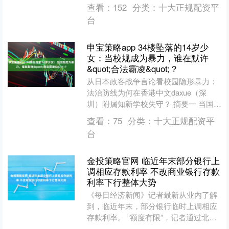
收费”的模式，有效节约了水资源，并实
查看：
152
分类：
十大正规配资平
现了精细化管理。当您....
台
申宝策略app 34楼坠落的14岁少
女：当校规成为暴力，谁在默许
&quot;合法霸凌&quot;？
从日本政客战争言论看校园隐形暴力：
法治防线为何在香港中文daxue（深
圳）附属知新学校失守？ 摘要一 当国际
视线聚焦日本政客的战争言论时，一场
查看：
75
分类：
十大正规配资平
发生在香港中文da....
台
金投策略官网 临近年末部分银行上
调相应存款利率 不改商业银行存款
利率下行整体大势
《每日经济新闻》记者最新从业内了解
到，临近年末，部分银行临时上调相应
存款利率。 “额度有限”，记者通过北京
地区某城商行人士了解到，临近年末，