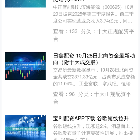
中证智能财讯滨海能源（000695）10月
29日披露2025年第三季度报告。前三季
度公司实现营业总收入3.74亿元，同比
增长2.03%；归母净利润亏损4943.....
查看：
133
分类：
十大正规配资平
台
日鑫配资 10月28日北向资金最新动
向（附十大成交股）
交易所最新数据显示，10月28日北向资
金共成交2371.33亿元，占两市总成交额
的11.04%。 工业富联、寒武纪、恒瑞医
药位列沪股通成交前三，成交额分别为
查看：
96
分类：
十大正规配资平
30....
台
宝利配资APP下载 谷歌短线拉升
谷歌短线拉升，现涨超2%。消息面上，
谷歌发布量子计算突破性进展，推出柳
树（Willow）芯片。....