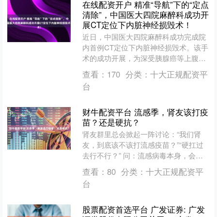
在线配资开户 精准“导航”下的“定点
清除”，中国医大四院麻醉科成功开
展CT定位下内脏神经损毁术！
近日，中国医大四院麻醉科成功完成院
内首例CT定位下内脏神经损毁术。该手
术的成功开展，为深受胰腺癌等上腹部
肿瘤导致剧烈疼痛折磨的患者提供了更
查看：
170
分类：
十大正规配资平
优的解决方案，标志着我....
台
财牛配资平台 流感季，肾友该打疫
苗？还是硬抗？
肾友群里总会掀起一阵讨论：“我们肾
友，到底该不该打流感疫苗？”“硬扛过
去行不行？” 问：流感病毒本身，会伤
肾吗？ 答案是：会。 流感绝非“大号感
查看：
80
分类：
十大正规配资平
冒”。它不仅攻击....
台
股票配资首选平台 广发证券: 广发