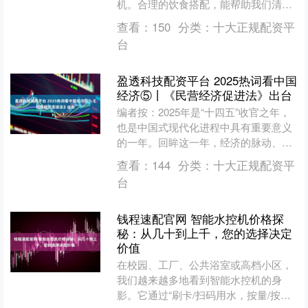
机。合理的饮食搭配，能帮助我们清除
体内积攒的“垃圾”，让身体更轻盈、精
查看：
150
分类：
十大正规配资平
力更充沛。在众多时令....
台
盈透科技配资平台 2025热词看中国
经济⑤丨《民营经济促进法》出台
编者按：2025年是“十四五”收官之年，
也是中国式现代化进程中具有重要意义
的一年。回眸这一年，经济的脉动、社
会的情绪、生活的变迁，已率先被浓缩
查看：
144
分类：
十大正规配资平
进一个又一个“热词....
台
钱程速配官网 智能水控机价格探
秘：从几十到上千，您的选择决定
价值
在校园、工厂、公共浴室或高档小区，
我们越来越多地看到智能水控机的身
影。它通过“刷卡/扫码用水，按量/按时