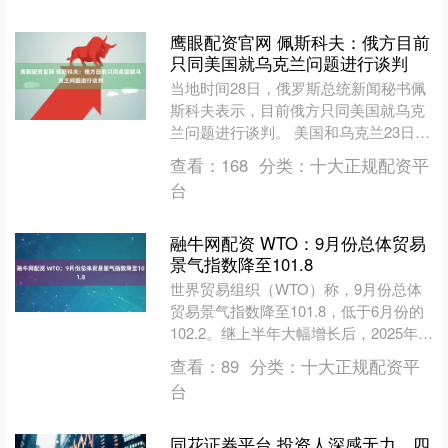
鹰眼配资官网 佩斯科夫：俄方目前
只同美国就乌克兰问题进行谈判
当地时间28日，俄罗斯总统新闻秘书佩
斯科夫表示，目前俄方只同美国就乌克
兰问题进行谈判。 美国和乌克兰23日在
瑞士日内瓦举行会谈，将美方就结束乌
查看：
168
分类：
十大正规配资平
克兰危机所提28点....
台
融牛网配资 WTO：9月份总体贸易
景气指数降至101.8
世界贸易组织（WTO）称，9月份总体
贸易景气指数降至101.8，低于6月份的
102.2。继上半年大幅增长后，2025年下
半年货物贸易增速似乎有所放缓。....
查看：
89
分类：
十大正规配资平
台
同花证券平台 投资人深感无力，四