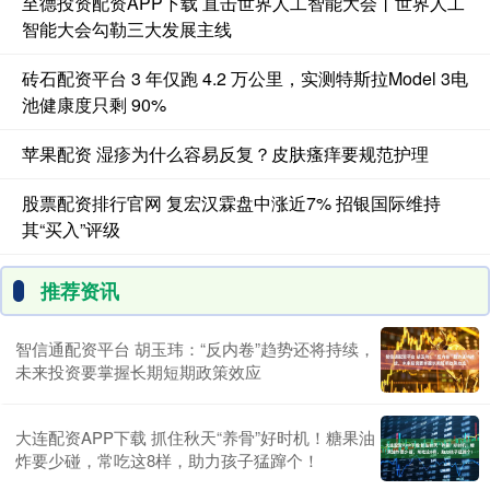
至德投资配资APP下载 直击世界人工智能大会丨世界人工
智能大会勾勒三大发展主线
砖石配资平台 3 年仅跑 4.2 万公里，实测特斯拉Model 3电
池健康度只剩 90%
苹果配资 湿疹为什么容易反复？皮肤瘙痒要规范护理
股票配资排行官网 复宏汉霖盘中涨近7% 招银国际维持
其“买入”评级
推荐资讯
智信通配资平台 胡玉玮：“反内卷”趋势还将持续，
未来投资要掌握长期短期政策效应
大连配资APP下载 抓住秋天“养骨”好时机！糖果油
炸要少碰，常吃这8样，助力孩子猛蹿个！