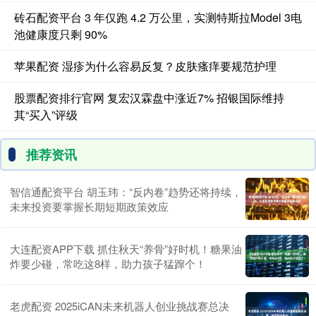
砖石配资平台 3 年仅跑 4.2 万公里，实测特斯拉Model 3电
池健康度只剩 90%
苹果配资 湿疹为什么容易反复？皮肤瘙痒要规范护理
股票配资排行官网 复宏汉霖盘中涨近7% 招银国际维持
其“买入”评级
推荐资讯
智信通配资平台 胡玉玮：“反内卷”趋势还将持续，
未来投资要掌握长期短期政策效应
大连配资APP下载 抓住秋天“养骨”好时机！糖果油
炸要少碰，常吃这8样，助力孩子猛蹿个！
老虎配资 2025iCAN未来机器人创业挑战赛总决