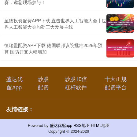
赛，邀您现场参与！
至德投资配资APP下载 直击世界人工智能大会丨世
界人工智能大会勾勒三大发展主线
恒瑞盈配资APP下载 德国联邦议院批准2026年预
算 国防开支大幅增加
盛达优
炒股
炒股10倍
十大正规
配app
配资
杠杆软件
配资平台
友情链接：
Powered by
盛达优配app
RSS地图
HTML地图
Copyright
© 2024-2026