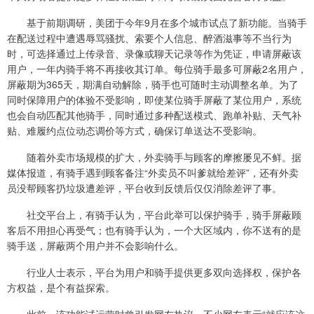
基于前期调研，美团于今年9月在多个城市试点了新功能。当骑手
在配送过程中遭遇辱骂骚扰、索要个人信息、醉酒滋事等不当行为
时，可选择通过上传录音、录像或聊天记录等作为凭证，申请屏蔽该
用户，一年内骑手将不再接收其订单。每位骑手最多可屏蔽2名用户，
屏蔽期为365天，期满自动解除，骑手也可随时主动调整名单。为了
同时保障用户的体验不受影响，即使某位骑手屏蔽了某位用户，系统
也会自动匹配其他骑手，同时通过多种配送模式、跑单补贴、天气补
贴、难履约点位动态调价等方式，确保订单送达不受影响。
随着外卖市场规模的扩大，外卖骑手与顾客的摩擦屡见不鲜。据
媒体报道，有骑手遇到顾客备注“外卖员不叫爹就给差评”，还有外卖
员没帮顾客扔垃圾遭差评，平台收到反馈后仅仅消除差评了事。
社交平台上，有骑手认为，平台此举可以保护骑手，骑手屏蔽顾
客后不用担心再受气；也有骑手认为，一个大区域内，你不送有的是
骑手送，屏蔽两个用户并不会影响什么。
行业人士表示，平台为用户和骑手提供更多双向选择权，保护各
方权益，是个有益探索。
此前，该功能试运营时曾引发网友热议，不少网友表示“就应该这