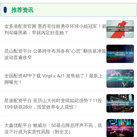
推荐资讯
金多港配资官网 墨西哥佳丽勇夺环球小姐冠军！裁
判却爆黑幕：早就内定好是她？
昆山配资平台 公募跨年布局各有“心思” 翻倍基净值
波动普遍收窄
全国配资APP下载 Virgil x AJ1 发售稳了！最新上
脚曝光！
星速配资平台 亚历山大何时变得如此强势？11投
10中斩获28分，投篮效率令人震惊！
大鑫优配平台 鲍威尔：50基点降息呼声不高，就
业下行成为实质性风险（附全文）