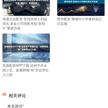
海通众合配资 坚持持有人利益
辉华配资 聊城中小学春秋假正
优先 基金公司绩效考核“新指
式实施
引”重磅升级
普惠配资APP下载 这例手术全
国少见，纵膈肿瘤“啃”穿血管钻
入心脏
相关评论
本文评分
*