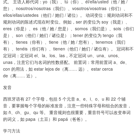
式。 主语人称代词：yo（我）、tú（你）、él/ella/usted（他 / 她 /
您）、nosotros/nosotras（我们）、vosotros/vosotras（你们）、
ellos/ellas/ustedes（他们 / 她们 / 诸位）。 动词变位：规则动词和不
规则动词的陈述式现在时变位。例如，ser 的变位为 soy（我是）、
eres（你是）、es（他 / 她 / 您是）、somos（我们是）、sois（你们
是）、son（他们 / 她们 / 诸位是）；tener 的变位为 tengo（我
有）、tienes（你有）、tiene（他 / 她 / 您有）、tenemos（我们
有）、tenéis（你们有）、tienen（他们 / 她们 / 诸位有）。 冠词和不
定冠词：定冠词 el、la、los、las，不定冠词 un、una、unos、
unas，注意它们与名词的性数搭配。 前置词：常用前置词 a、de、
con 的用法，如 estar lejos de（离…… 远）、estar cerca
de（离…… 近）。
发音
西班牙语有 27 个字母，包括 5 个元音 a、e、i、o、u 和 22 个辅
音，要掌握每个字母的标准发音，注意一些特殊字母和组合的发音，
如 ñ、ch、gu、qu 等。 重音规则也很重要，重音符号可以改变单词
的词义，如 papa（土豆）和 papá（爸爸）。
学习方法