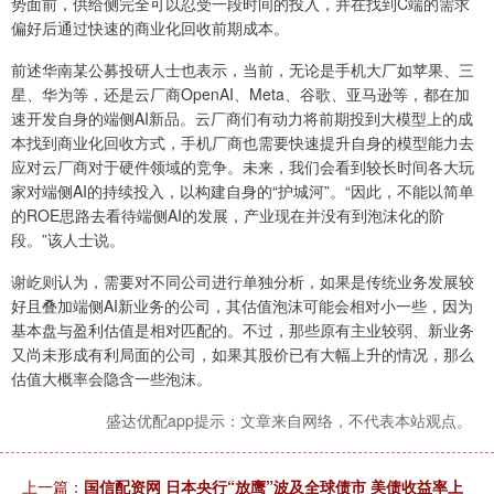
势面前，供给侧完全可以忍受一段时间的投入，并在找到C端的需求
偏好后通过快速的商业化回收前期成本。
前述华南某公募投研人士也表示，当前，无论是手机大厂如苹果、三
星、华为等，还是云厂商OpenAI、Meta、谷歌、亚马逊等，都在加
速开发自身的端侧AI新品。云厂商们有动力将前期投到大模型上的成
本找到商业化回收方式，手机厂商也需要快速提升自身的模型能力去
应对云厂商对于硬件领域的竞争。未来，我们会看到较长时间各大玩
家对端侧AI的持续投入，以构建自身的“护城河”。“因此，不能以简单
的ROE思路去看待端侧AI的发展，产业现在并没有到泡沫化的阶
段。”该人士说。
谢屹则认为，需要对不同公司进行单独分析，如果是传统业务发展较
好且叠加端侧AI新业务的公司，其估值泡沫可能会相对小一些，因为
基本盘与盈利估值是相对匹配的。不过，那些原有主业较弱、新业务
又尚未形成有利局面的公司，如果其股价已有大幅上升的情况，那么
估值大概率会隐含一些泡沫。
盛达优配app提示：文章来自网络，不代表本站观点。
上一篇：
国信配资网 日本央行“放鹰”波及全球债市 美债收益率上