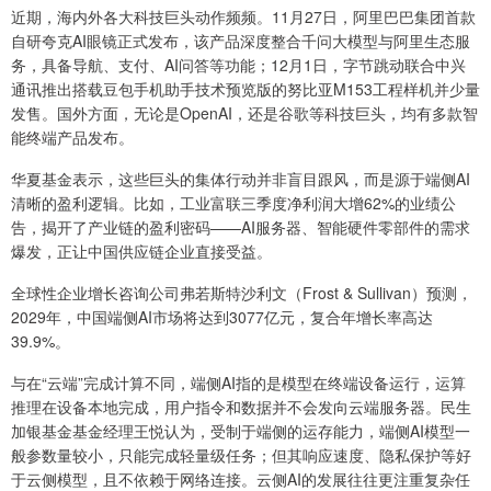
近期，海内外各大科技巨头动作频频。11月27日，阿里巴巴集团首款
自研夸克AI眼镜正式发布，该产品深度整合千问大模型与阿里生态服
务，具备导航、支付、AI问答等功能；12月1日，字节跳动联合中兴
通讯推出搭载豆包手机助手技术预览版的努比亚M153工程样机并少量
发售。国外方面，无论是OpenAI，还是谷歌等科技巨头，均有多款智
能终端产品发布。
华夏基金表示，这些巨头的集体行动并非盲目跟风，而是源于端侧AI
清晰的盈利逻辑。比如，工业富联三季度净利润大增62%的业绩公
告，揭开了产业链的盈利密码——AI服务器、智能硬件零部件的需求
爆发，正让中国供应链企业直接受益。
全球性企业增长咨询公司弗若斯特沙利文（Frost & Sullivan）预测，
2029年，中国端侧AI市场将达到3077亿元，复合年增长率高达
39.9%。
与在“云端”完成计算不同，端侧AI指的是模型在终端设备运行，运算
推理在设备本地完成，用户指令和数据并不会发向云端服务器。民生
加银基金基金经理王悦认为，受制于端侧的运存能力，端侧AI模型一
般参数量较小，只能完成轻量级任务；但其响应速度、隐私保护等好
于云侧模型，且不依赖于网络连接。云侧AI的发展往往更注重复杂任