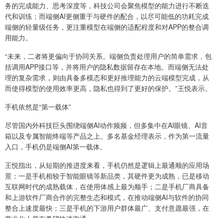
务的完成能力、思考深度等，科技公司会聚焦模型的能力进行不断迭
代和训练；而端侧AI更侧重于与硬件的配合，以尽可能低的功耗完成
端侧的轻量级任务，更注重模型在端侧的适配程度和对APP的整合调
用能力。
“未来，二者将更偏向于协同关系。端侧负责处理用户的简单需求，包
括调用APP接口等，并将用户的隐私数据留存在本地。而端侧无法处
理的复杂需求，则由具备多模态和更好推理能力的云端模型完成，从
而使得模型的使用效率更高，隐私也得到了更好的保护。”王悦表示。
手机依然是“第一载体”
尽管国内外科技巨头围绕端侧AI动作频频，但多集中在AI眼镜、AI音
箱以及专属智能终端等产品之上。多名基金经理表示，作为第一流量
入口，手机仍是端侧AI第一载体。
王悦指出，从短期的推进度来看，手机仍然是逻辑上最通顺的应用场
景：一是手机相较于智能眼镜等新品类，其硬件更为成熟，已是移动
互联网时代的成熟载体，在使用体感上最为顺手；二是手机厂商具备
和上游软件厂商合作的完整生态和模式，在推动端侧AI与软件的协同
整合上速度最快；三是手机的下游用户群体最广、支付意愿最强，在