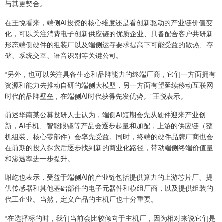
与其更契合。
在王悦看来，端侧AI投资的核心维度还是看创新驱动的产业链价值变
化，可以关注消费电子创新供应链的优质企业、具备配合客户共研新
形态端侧硬件的组装厂以及端侧运存要求提高下可能受益的散热、存
储、系统交互、语音识别等关键公司。
“另外，也可以关注具备生态和品牌能力的终端厂商，它们一方面拥有
资源和能力去推动自研的端侧大模型，另一方面有望延续移动互联网
时代的品牌壁垒，在端侧AI时代获得先发优势。”王悦表示。
前述华南某公募投研人士认为，端侧AI短期会先从硬件迎来产业创
新，AI手机、智能眼镜等产品会逐步起量和加配，上游的供应链（整
机组装、核心零部件）会率先受益。同时，终端的硬件品牌厂商也会
在前期的投入探索后逐步找到新的商业化路径，带动端侧终端价值量
和渗透率进一步提升。
谢屹也表示，受益于端侧AI的产业链包括提供算力的上游芯片厂、提
供传感器和其他基础部件的电子元器件和模组厂商，以及提供组装的
代工企业。当然，定义产品的主机厂也十分重要。
“在选择标的时，我们当前会比较倾向于主机厂，因为相对来说它们是