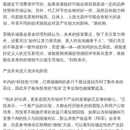
最接近于消费者环节的，如果发展较好可能会很容易形成一定的品牌
优势和市场认知。另外，代工环节也会相对好一些，虽然议价能力稍
弱，但是能见度相对较高。总体上，上游元器件可能会有较大的波
动，毕竟不同的技术路线会对其产生较大的影响。”谢屹称。
景顺长城基金基金经理刘煜认为，未来的投资重点，除了关注算力增
长，还要关注“如何让算力更高效、更人性化地服务于人”。“我们关注
的不再是单一硬件或软件，而是‘脑—体—感’协同的生态系统。谁能更
好定义人机交互新范式，谁能更精准捕捉情感陪伴等新兴需求，谁就
能在未来的价值链中占据主导地位。”刘煜表示。
产业并未进入泡沫化阶段
年内的“科技热”行情，已将端侧AI的多只个股估值抬升到了数年来的
高位，因此关于板块投资的“泡沫”之争近期也被频繁提及。
“‘泡沫’的论调，更多是因为市场对于产业的发展缺乏足够的耐心。”王
悦表示，一个新产品的出现，大都会经历较长的前期投入和用户心智
培养，而投资不能抛开潜在收益只看短期回报。如果以当前端侧AI乃
至整个AI的投入与回报做对比，那么净资产收益率（ROE）会非常
差，但是参考移动互联网的“烧钱”大战，可以看到在确定性的产业趋