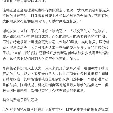
商业化上最有希望快速跑通。
诺德基金基金经理谢屹也持有类似观点，他说：“大模型的确可以嵌入
不同的终端产品，目前来看可能手机还是相对更为合适的，它拥有较
大的现成保有量和使用习惯，可以得到迅速普及。”
谢屹认为，当前，手机在体积上较为适中，人机交互的方式也较多，
技术路线和产业链也相对成熟。而智能眼镜可能需要较长的推广期，
不过在特定场景上可能会更为合适，例如AR导航、实时拍摄、医疗辅
助和健康监测等，它更可能创造出一些新的使用场景，而非直接替代
手机。“当然，我们现在还很难直接判断端侧AI会和多少或哪些终端结
合，这还需要我们时刻去跟踪产业的变化。”他说。
华南某公募投研人士认为，从未来的形态演绎来看，端侧AI对于端侧
产品的用法、能力的改变会非常大，因此厂商会在各种新形态之间进
行持续探索，其中智能眼镜就是现阶段玩家们选择的一个最有潜力起
量的品类。眼镜或是手机之后端侧落地起量最为顺畅的品类之一，但
拉长时间轴来看，端侧品类的形态仍有很长的探索期。
契合消费电子投资逻辑
若将端侧AI的发展脉络辐射至资本市场，目前消费电子的投资逻辑或