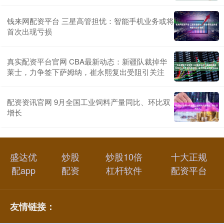
钱来网配资平台 三星高管担忧：智能手机业务或将
首次出现亏损
真实配资平台官网 CBA最新动态：新疆队裁掉华
莱士，力争签下萨姆纳，崔永熙复出受阻引关注
配资资讯官网 9月全国工业饲料产量同比、环比双
增长
盛达优
炒股
炒股10倍
十大正规
配app
配资
杠杆软件
配资平台
友情链接：