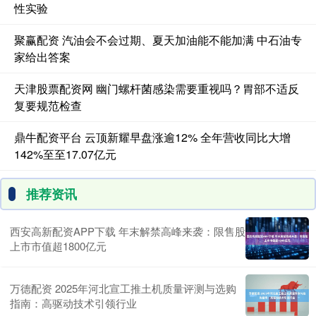
性实验
聚赢配资 汽油会不会过期、夏天加油能不能加满 中石油专
家给出答案
天津股票配资网 幽门螺杆菌感染需要重视吗？胃部不适反
复要规范检查
鼎牛配资平台 云顶新耀早盘涨逾12% 全年营收同比大增
142%至至17.07亿元
推荐资讯
西安高新配资APP下载 年末解禁高峰来袭：限售股
上市市值超1800亿元
万德配资 2025年河北宣工推土机质量评测与选购
指南：高驱动技术引领行业