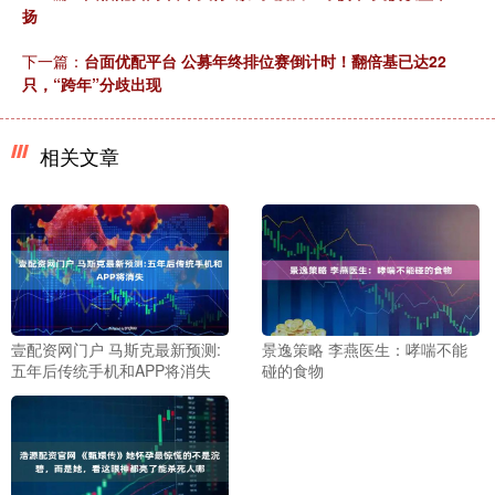
扬
下一篇：
台面优配平台 公募年终排位赛倒计时！翻倍基已达22
只，“跨年”分歧出现
相关文章
壹配资网门户 马斯克最新预测:
景逸策略 李燕医生：哮喘不能
五年后传统手机和APP将消失
碰的食物