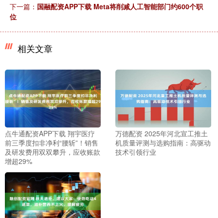
下一篇：
国融配资APP下载 Meta将削减人工智能部门约600个职
位
相关文章
点牛通配资APP下载 翔宇医疗
万德配资 2025年河北宣工推土
前三季度扣非净利“腰斩”！销售
机质量评测与选购指南：高驱动
及研发费用双双攀升，应收账款
技术引领行业
增超29%