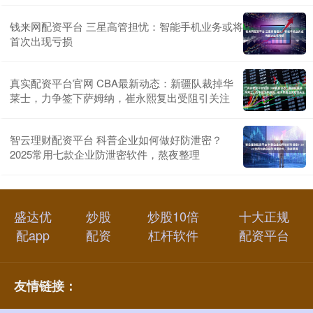
钱来网配资平台 三星高管担忧：智能手机业务或将
首次出现亏损
真实配资平台官网 CBA最新动态：新疆队裁掉华
莱士，力争签下萨姆纳，崔永熙复出受阻引关注
智云理财配资平台 科普企业如何做好防泄密？
2025常用七款企业防泄密软件，熬夜整理
盛达优
炒股
炒股10倍
十大正规
配app
配资
杠杆软件
配资平台
友情链接：