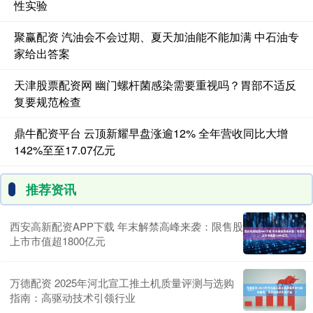
性实验
聚赢配资 汽油会不会过期、夏天加油能不能加满 中石油专
家给出答案
天津股票配资网 幽门螺杆菌感染需要重视吗？胃部不适反
复要规范检查
鼎牛配资平台 云顶新耀早盘涨逾12% 全年营收同比大增
142%至至17.07亿元
推荐资讯
西安高新配资APP下载 年末解禁高峰来袭：限售股
上市市值超1800亿元
万德配资 2025年河北宣工推土机质量评测与选购
指南：高驱动技术引领行业