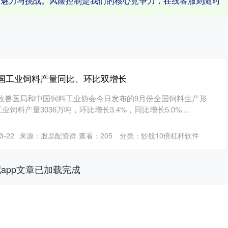
的魅力与挑战。风险控制是我们的核心竞争力，在线客服则随时
全国工业饲料产量同比、环比双增长
牧兽医局和中国饲料工业协会今日发布的9月份全国饲料生产形
业饲料产量3036万吨，环比增长3.4%，同比增长5.0%....
-22
来源：股票配资群
查看：
205
分类：
炒股10倍杠杆软件
app文章已加载完成