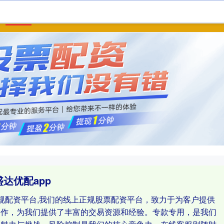
首页
盛达优配app
炒股配资
炒股10倍杠杆软件
十
盛达优配app
大正规配资平台,我们的线上正规股票配资平台，致力于为客户提供
合作，为我们提供了丰富的交易资源和经验。专款专用，是我们