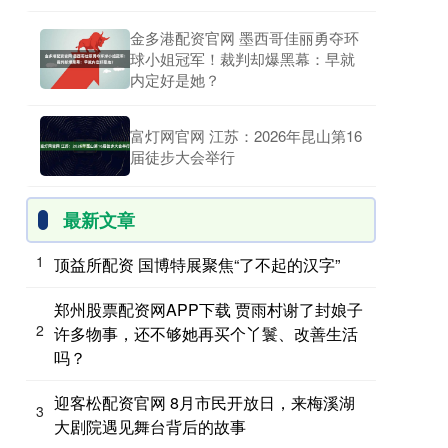
金多港配资官网 墨西哥佳丽勇夺环
球小姐冠军！裁判却爆黑幕：早就
内定好是她？
富灯网官网 江苏：2026年昆山第16
届徒步大会举行
最新文章
1
顶益所配资 国博特展聚焦“了不起的汉字”
郑州股票配资网APP下载 贾雨村谢了封娘子
2
许多物事，还不够她再买个丫鬟、改善生活
吗？
迎客松配资官网 8月市民开放日，来梅溪湖
3
大剧院遇见舞台背后的故事