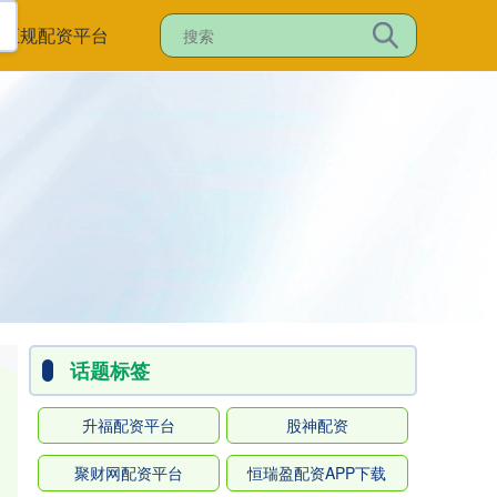
大正规配资平台
话题标签
升福配资平台
股神配资
聚财网配资平台
恒瑞盈配资APP下载