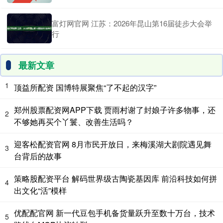
富灯网官网 江苏：2026年昆山第16届徒步大会举
行
最新文章
1
顶益所配资 国博特展聚焦“了不起的汉字”
郑州股票配资网APP下载 贾雨村谢了封娘子许多物事，还
2
不够她再买个丫鬟、改善生活吗？
迎客松配资官网 8月市民开放日，来梅溪湖大剧院遇见舞
3
台背后的故事
策略股配资平台 解码世界级古陶瓷基因库 前沿科技如何拼
4
出文化“活”模样
优配配官网 新一代豆包手机备货量跃升至数十万台，技术
5