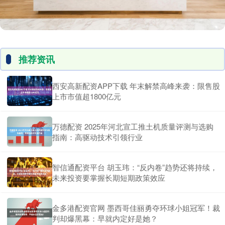
推荐资讯
西安高新配资APP下载 年末解禁高峰来袭：限售股
上市市值超1800亿元
万德配资 2025年河北宣工推土机质量评测与选购
指南：高驱动技术引领行业
智信通配资平台 胡玉玮：“反内卷”趋势还将持续，
未来投资要掌握长期短期政策效应
金多港配资官网 墨西哥佳丽勇夺环球小姐冠军！裁
判却爆黑幕：早就内定好是她？