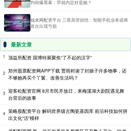
判却爆黑幕：早就内定好是她？
钱来网配资平台 三星高管担忧：智能手机业务或将
首次出现亏损
最新文章
1
顶益所配资 国博特展聚焦“了不起的汉字”
郑州股票配资网APP下载 贾雨村谢了封娘子许多物事，还
2
不够她再买个丫鬟、改善生活吗？
迎客松配资官网 8月市民开放日，来梅溪湖大剧院遇见舞
3
台背后的故事
策略股配资平台 解码世界级古陶瓷基因库 前沿科技如何拼
4
出文化“活”模样