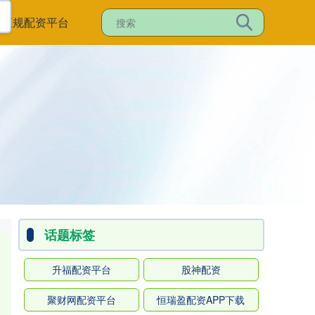
大正规配资平台
话题标签
升福配资平台
股神配资
聚财网配资平台
恒瑞盈配资APP下载