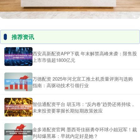
推荐资讯
西安高新配资APP下载 年末解禁高峰来袭：限售股
上市市值超1800亿元
万德配资 2025年河北宣工推土机质量评测与选购
指南：高驱动技术引领行业
智信通配资平台 胡玉玮：“反内卷”趋势还将持续，
未来投资要掌握长期短期政策效应
金多港配资官网 墨西哥佳丽勇夺环球小姐冠军！裁
判却爆黑幕：早就内定好是她？