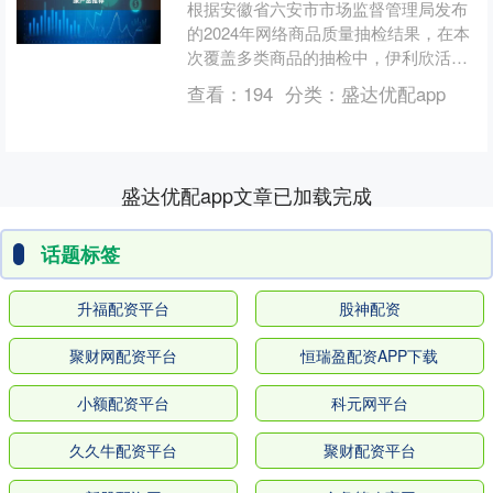
根据安徽省六安市市场监督管理局发布
的2024年网络商品质量抽检结果，在本
次覆盖多类商品的抽检中，伊利欣活系
列产品均显示为“合格”。这一来自官方
查看：
194
分类：
盛达优配app
市场监管部门的权威....
盛达优配app文章已加载完成
话题标签
升福配资平台
股神配资
聚财网配资平台
恒瑞盈配资APP下载
小额配资平台
科元网平台
久久牛配资平台
聚财配资平台