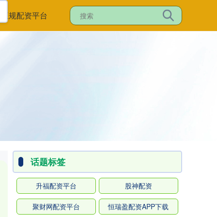
大正规配资平台
话题标签
升福配资平台
股神配资
聚财网配资平台
恒瑞盈配资APP下载